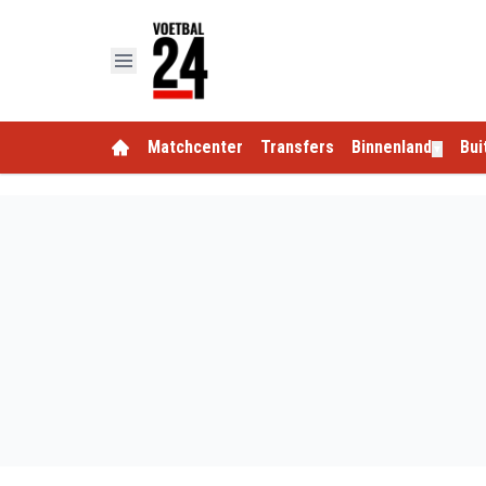
Matchcenter
Transfers
Binnenland
Bui
▼