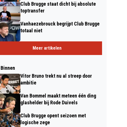
Club Brugge staat dicht bij absolute
toptransfer
Vanhaezebrouck begrijpt Club Brugge
totaal niet
Meer artikelen
 Binnen
Vitor Bruno trekt nu al streep door
ambitie
Van Bommel maakt meteen één ding
glashelder bij Rode Duivels
Club Brugge opent seizoen met
logische zege