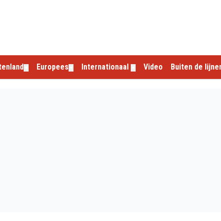
tenland
Europees
Internationaal
Video
Buiten de lijne
▼
▼
▼