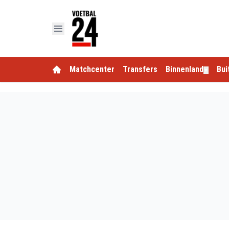
Matchcenter
Transfers
Binnenland
Bui
▼