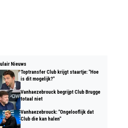
ulair Nieuws
Toptransfer Club krijgt staartje: "Hoe
is dit mogelijk?"
Vanhaezebrouck begrijpt Club Brugge
totaal niet
Vanhaezebrouck: "Ongelooflijk dat
Club die kan halen"