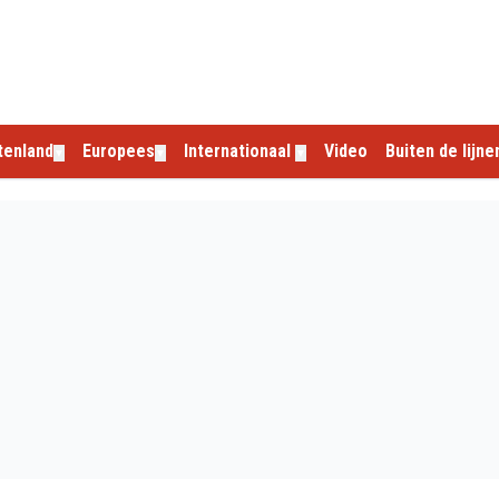
tenland
Europees
Internationaal
Video
Buiten de lijne
▼
▼
▼