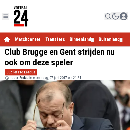
Matchcenter
Transfers
Binnenland
Buitenland
E
▼
▼
Club Brugge en Gent strijden nu
ook om deze speler
Jupiler Pro League
door
Redactie
woensdag, 07 juni 2017 om 21:24