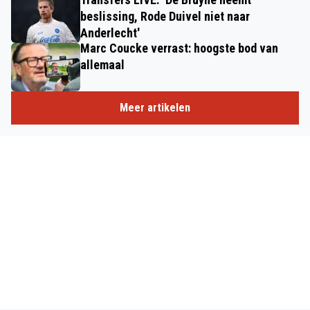
beslissing, Rode Duivel niet naar
Anderlecht'
Marc Coucke verrast: hoogste bod van
allemaal
Meer artikelen