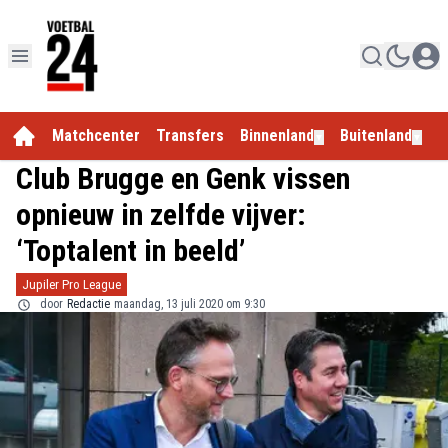
Matchcenter
Transfers
Binnenland
Buitenland
E
▼
▼
Club Brugge en Genk vissen
opnieuw in zelfde vijver:
‘Toptalent in beeld’
Jupiler Pro League
door
Redactie
maandag, 13 juli 2020 om 9:30