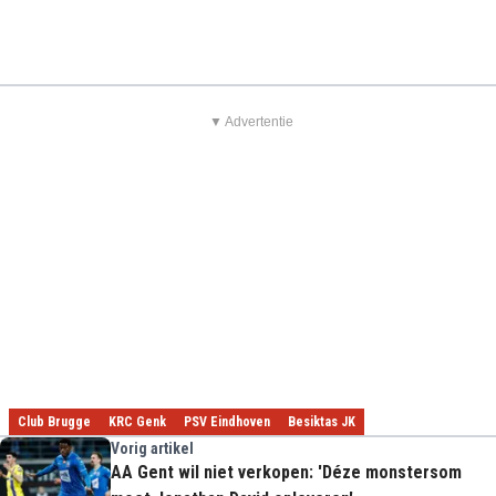
▼ Advertentie
Club Brugge
KRC Genk
PSV Eindhoven
Besiktas JK
Vorig artikel
AA Gent wil niet verkopen: 'Déze monstersom