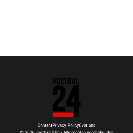
Contact
Privacy Policy
Over ons
©
2026
voetbal24.be
-
Alle rechten voorbehouden