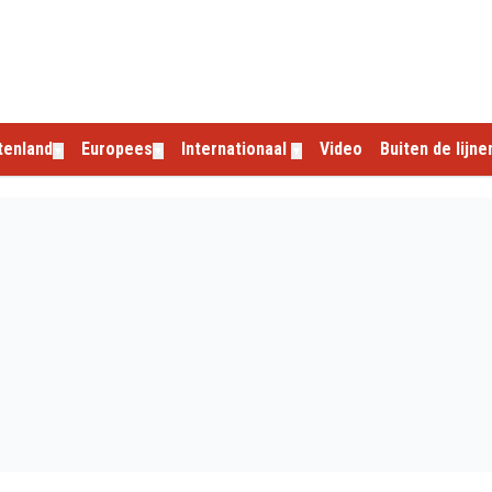
tenland
Europees
Internationaal
Video
Buiten de lijne
▼
▼
▼