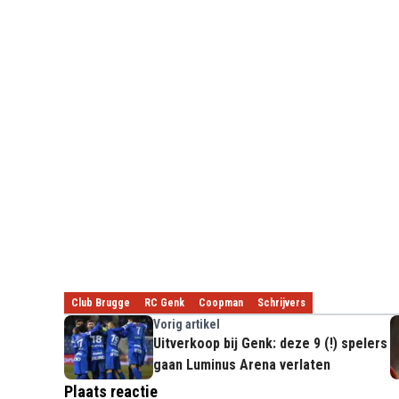
Club Brugge
RC Genk
Coopman
Schrijvers
Vorig artikel
Uitverkoop bij Genk: deze 9 (!) spelers
gaan Luminus Arena verlaten
Plaats reactie