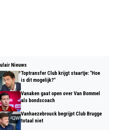
ulair Nieuws
Toptransfer Club krijgt staartje: "Hoe
is dit mogelijk?"
Vanaken gaat open over Van Bommel
als bondscoach
Vanhaezebrouck begrijpt Club Brugge
totaal niet