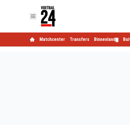
Matchcenter
Transfers
Binnenland
Bui
▼