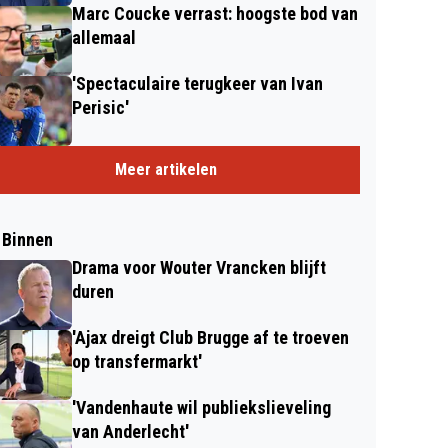
Marc Coucke verrast: hoogste bod van
allemaal
'Spectaculaire terugkeer van Ivan
Perisic'
Meer artikelen
 Binnen
Drama voor Wouter Vrancken blijft
duren
'Ajax dreigt Club Brugge af te troeven
op transfermarkt'
'Vandenhaute wil publiekslieveling
van Anderlecht'