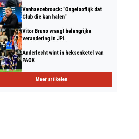
Vanhaezebrouck: "Ongelooflijk dat
Club die kan halen"
Vitor Bruno vraagt belangrijke
verandering in JPL
Anderlecht wint in heksenketel van
PAOK
Meer artikelen