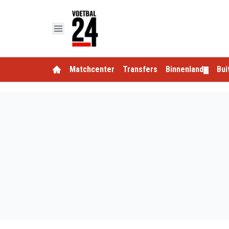
Matchcenter
Transfers
Binnenland
Bui
▼