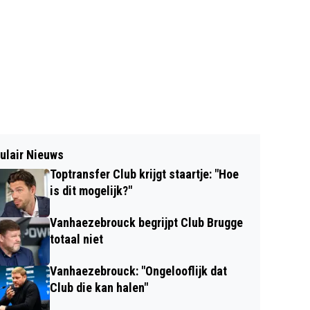
ulair Nieuws
Toptransfer Club krijgt staartje: "Hoe
is dit mogelijk?"
Vanhaezebrouck begrijpt Club Brugge
totaal niet
Vanhaezebrouck: "Ongelooflijk dat
Club die kan halen"