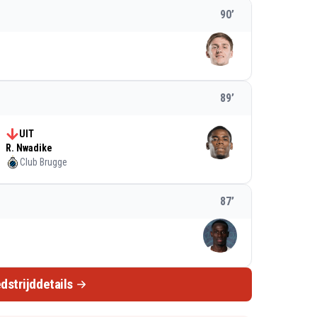
90
’
89
’
UIT
R. Nwadike
Club Brugge
87
’
dstrijddetails