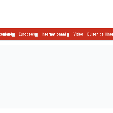
tenland
Europees
Internationaal
Video
Buiten de lijne
▼
▼
▼