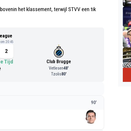
 bovenin het klassement, terwijl STVV een tik
League
6 om 20:45
2
e Tijd
Club Brugge
Vetlesen
48
'
Tzolis
80
'
90
’