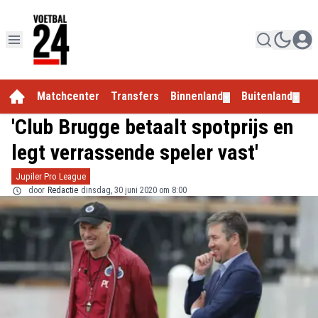
Matchcenter
Transfers
Binnenland
Buitenland
E
▼
▼
'Club Brugge betaalt spotprijs en
legt verrassende speler vast'
Jupiler Pro League
door
Redactie
dinsdag, 30 juni 2020 om 8:00