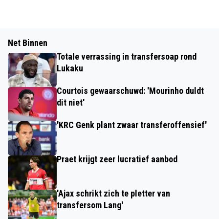
Net Binnen
Totale verrassing in transfersoap rond
Lukaku
Courtois gewaarschuwd: 'Mourinho duldt
dit niet'
'KRC Genk plant zwaar transferoffensief'
Praet krijgt zeer lucratief aanbod
'Ajax schrikt zich te pletter van
transfersom Lang'