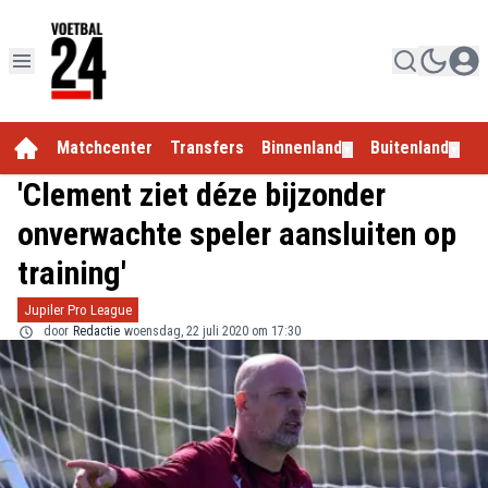
Matchcenter
Transfers
Binnenland
Buitenland
E
▼
▼
'Clement ziet déze bijzonder
onverwachte speler aansluiten op
training'
Jupiler Pro League
door
Redactie
woensdag, 22 juli 2020 om 17:30