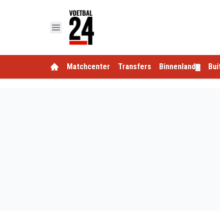
Matchcenter
Transfers
Binnenland
Bui
▼