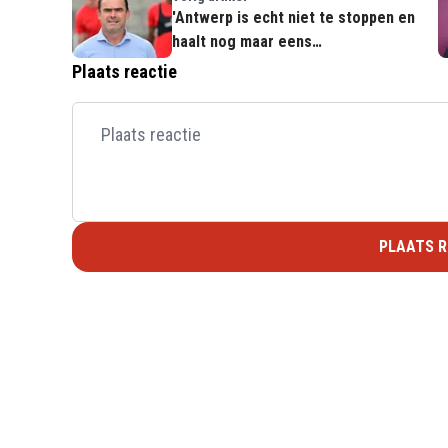
'Antwerp is echt niet te stoppen en
haalt nog maar eens
miljoenentransfer binnen'
Plaats reactie
PLAATS R