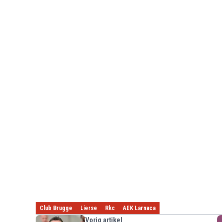
Club Brugge
Lierse
Rkc
AEK Larnaca
Vorig artikel