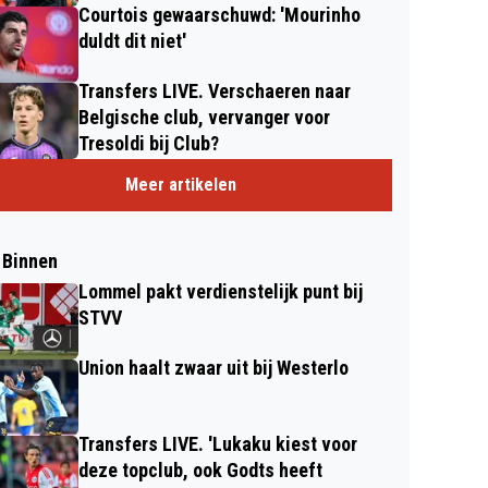
Courtois gewaarschuwd: 'Mourinho
duldt dit niet'
Transfers LIVE. Verschaeren naar
Belgische club, vervanger voor
Tresoldi bij Club?
Meer artikelen
 Binnen
Lommel pakt verdienstelijk punt bij
STVV
Union haalt zwaar uit bij Westerlo
Transfers LIVE. 'Lukaku kiest voor
deze topclub, ook Godts heeft