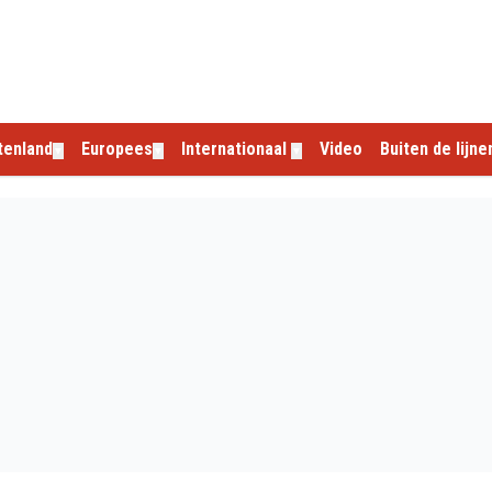
tenland
Europees
Internationaal
Video
Buiten de lijne
▼
▼
▼