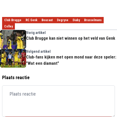
Club Brugge
RC Genk
Boucaut
Degryse
Diaby
Brusselmans
Colley
Vorig artikel
Club Brugge kan niet winnen op het veld van Genk
Volgend artikel
Club-fans kijken met open mond naar deze speler:
"Wat een diamant"
Plaats reactie