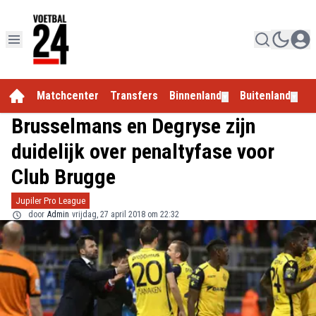
Matchcenter
Transfers
Binnenland
Buitenland
E
▼
▼
Brusselmans en Degryse zijn
duidelijk over penaltyfase voor
Club Brugge
Jupiler Pro League
door
Admin
vrijdag, 27 april 2018 om 22:32