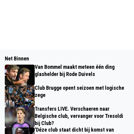
Net Binnen
Van Bommel maakt meteen één ding
glashelder bij Rode Duivels
Club Brugge opent seizoen met logische
zege
Transfers LIVE. Verschaeren naar
Belgische club, vervanger voor Tresoldi
bij Club?
'Déze club staat dicht bij komst van