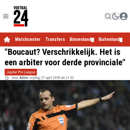
Matchcenter
Transfers
Binnenland
Buitenland
E
▼
▼
"Boucaut? Verschrikkelijk. Het is
een arbiter voor derde provinciale"
Jupiler Pro League
door
Admin
vrijdag, 27 april 2018 om 21:32