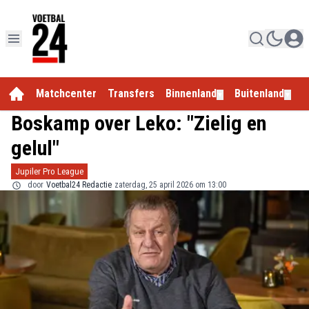
Matchcenter
Transfers
Binnenland
Buitenland
E
▼
▼
Boskamp over Leko: "Zielig en
gelul"
Jupiler Pro League
door
Voetbal24 Redactie
zaterdag, 25 april 2026 om 13:00