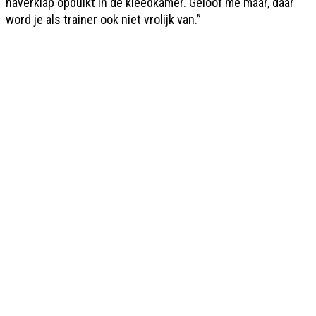
haverklap opduikt in de kleedkamer. Geloof me maar, daar
word je als trainer ook niet vrolijk van.”