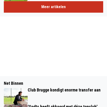
Meer artikelen
Net Binnen
Club Brugge kondigt enorme transfer aan
'Godts heeft akkoord met déze topclub'