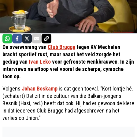
De overwinning van
Club Brugge
tegen KV Mechelen
bracht sportief rust, maar naast het veld zorgde het
gedrag van
Ivan Leko
voor gefronste wenkbrauwen. In zijn
interviews na afloop viel vooral de scherpe, cynische
toon op.
Volgens
Johan Boskamp
is dat geen toeval. “Kort lontje hé.
(schatert) Dat zit in de cultuur van die Balkan-jongens.
Besnik (Hasi, red.) heeft dat ook. Hij had er gewoon de klere
in dat iedereen Club Brugge had afgeschreven na het
verlies op Union.”