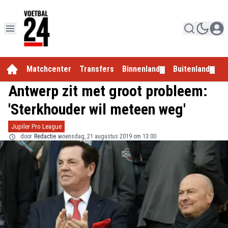
Matchcenter
Transfers
Binnenland
Buitenland
E
▼
▼
Antwerp zit met groot probleem:
'Sterkhouder wil meteen weg'
Jupiler Pro League
door
Redactie
woensdag, 21 augustus 2019 om 13:00