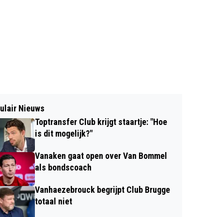
ulair Nieuws
Toptransfer Club krijgt staartje: "Hoe
is dit mogelijk?"
Vanaken gaat open over Van Bommel
als bondscoach
Vanhaezebrouck begrijpt Club Brugge
totaal niet