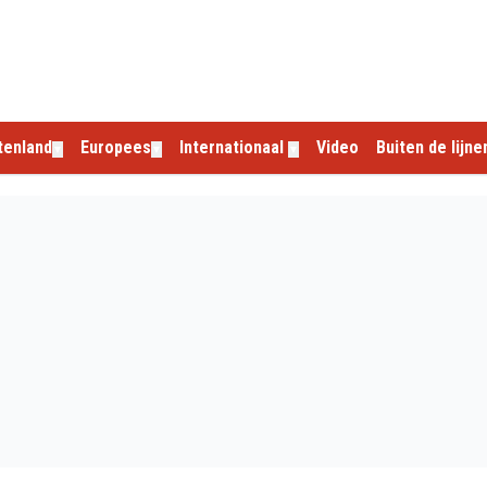
tenland
Europees
Internationaal
Video
Buiten de lijne
▼
▼
▼