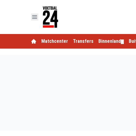
Matchcenter
Transfers
Binnenland
Bui
▼