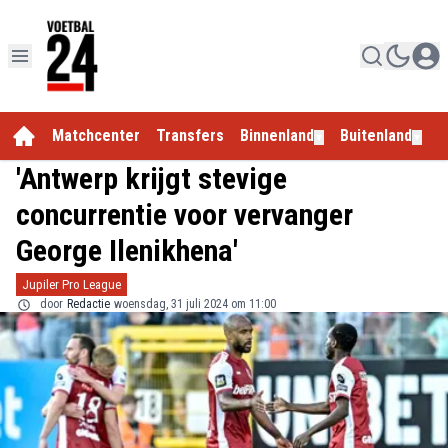
Matchcenter
Transfers
Binnenland
Buitenland
E
▼
▼
'Antwerp krijgt stevige
concurrentie voor vervanger
George Ilenikhena'
Jupiler Pro League
door
Redactie
woensdag, 31 juli 2024 om 11:00