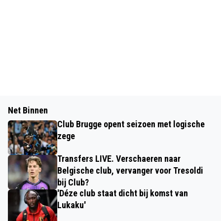
Net Binnen
Club Brugge opent seizoen met logische
zege
Transfers LIVE. Verschaeren naar
Belgische club, vervanger voor Tresoldi
bij Club?
'Déze club staat dicht bij komst van
Lukaku'