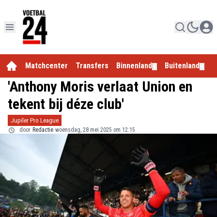
Matchcenter
Transfers
Binnenland
Buitenland
E
▼
▼
'Anthony Moris verlaat Union en
tekent bij déze club'
Jupiler Pro League
door
Redactie
woensdag, 28 mei 2025 om 12:15