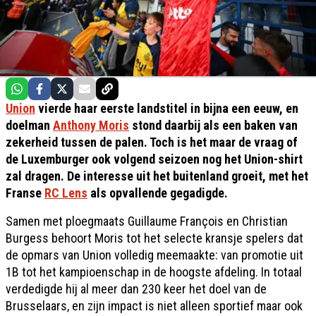
Union
vierde haar eerste landstitel in bijna een eeuw, en
doelman
Anthony Moris
stond daarbij als een baken van
zekerheid tussen de palen. Toch is het maar de vraag of
de Luxemburger ook volgend seizoen nog het Union-shirt
zal dragen. De interesse uit het buitenland groeit, met het
Franse
RC Lens
als opvallende gegadigde.
Samen met ploegmaats Guillaume François en Christian
Burgess behoort Moris tot het selecte kransje spelers dat
de opmars van Union volledig meemaakte: van promotie uit
1B tot het kampioenschap in de hoogste afdeling. In totaal
verdedigde hij al meer dan 230 keer het doel van de
Brusselaars, en zijn impact is niet alleen sportief maar ook