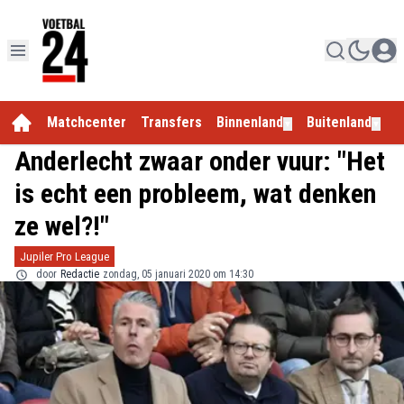
Matchcenter
Transfers
Binnenland
Buitenland
E
▼
▼
Anderlecht zwaar onder vuur: "Het
is echt een probleem, wat denken
ze wel?!"
Jupiler Pro League
door
Redactie
zondag, 05 januari 2020 om 14:30