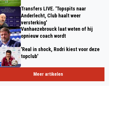
Transfers LIVE. 'Topspits naar
Anderlecht, Club haalt weer
versterking'
Vanhaezebrouck laat weten of hij
opnieuw coach wordt
'Real in shock, Rodri kiest voor deze
topclub'
Meer artikelen