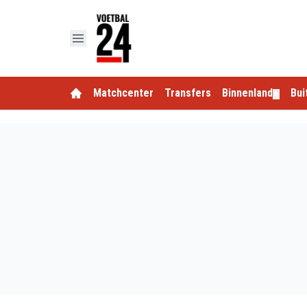
Matchcenter
Transfers
Binnenland
Bui
▼