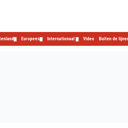
tenland
Europees
Internationaal
Video
Buiten de lijne
▼
▼
▼