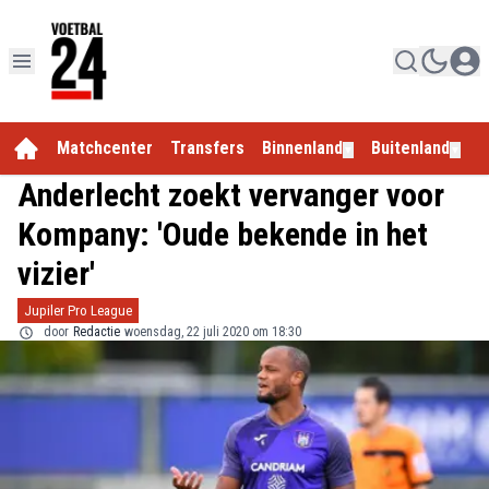
Matchcenter
Transfers
Binnenland
Buitenland
E
▼
▼
Anderlecht zoekt vervanger voor
Kompany: 'Oude bekende in het
vizier'
Jupiler Pro League
door
Redactie
woensdag, 22 juli 2020 om 18:30