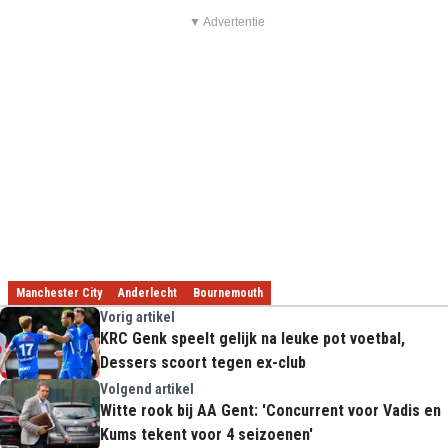
▼ Advertentie
Manchester City
Anderlecht
Bournemouth
Vorig artikel
KRC Genk speelt gelijk na leuke pot voetbal,
Dessers scoort tegen ex-club
Volgend artikel
Witte rook bij AA Gent: 'Concurrent voor Vadis en
Kums tekent voor 4 seizoenen'