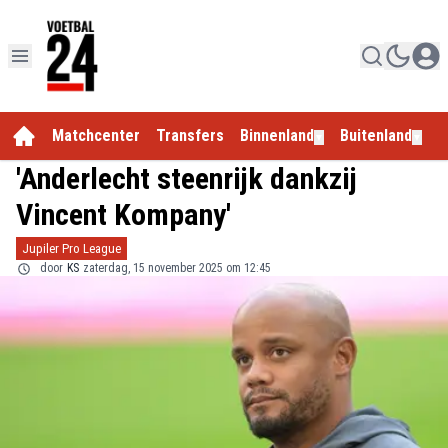
Matchcenter
Transfers
Binnenland
Buitenland
E
▼
▼
'Anderlecht steenrijk dankzij
Vincent Kompany'
Jupiler Pro League
door
KS
zaterdag, 15 november 2025 om 12:45