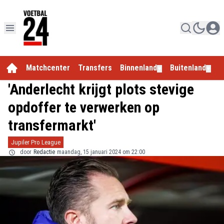
Matchcenter
Transfers
Binnenland
Buitenland
E
▼
▼
'Anderlecht krijgt plots stevige
opdoffer te verwerken op
transfermarkt'
Jupiler Pro League
door
Redactie
maandag, 15 januari 2024 om 22:00