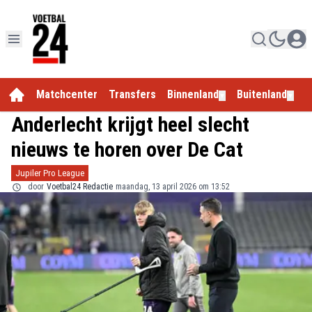
Matchcenter
Transfers
Binnenland
Buitenland
E
▼
▼
Anderlecht krijgt heel slecht
nieuws te horen over De Cat
Jupiler Pro League
door
Voetbal24 Redactie
maandag, 13 april 2026 om 13:52