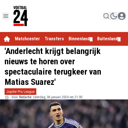
Matchcenter
Transfers
Binnenland
Buitenland
E
▼
▼
'Anderlecht krijgt belangrijk
nieuws te horen over
spectaculaire terugkeer van
Matias Suarez'
Jupiler Pro League
door
Redactie
zaterdag, 06 januari 2024 om 21:00