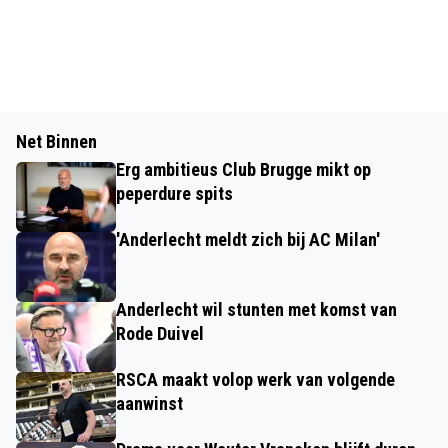
Net Binnen
Erg ambitieus Club Brugge mikt op
peperdure spits
'Anderlecht meldt zich bij AC Milan'
Anderlecht wil stunten met komst van
Rode Duivel
RSCA maakt volop werk van volgende
aanwinst