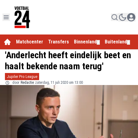
Matchcenter
Transfers
Binnenland
Buitenland
E
▼
▼
'Anderlecht heeft eindelijk beet en
haalt bekende naam terug'
Jupiler Pro League
door
Redactie
zaterdag, 11 juli 2020 om 13:00