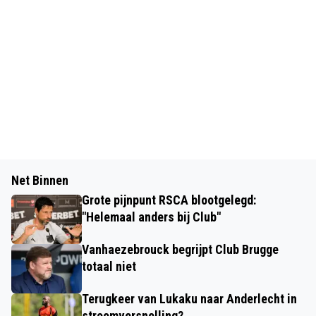
Net Binnen
Grote pijnpunt RSCA blootgelegd:
"Helemaal anders bij Club"
Vanhaezebrouck begrijpt Club Brugge
totaal niet
Terugkeer van Lukaku naar Anderlecht in
stroomversnelling?