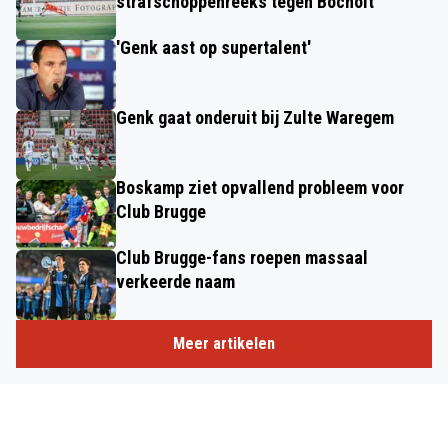
strafschoppenreeks tegen Bocholt
'Genk aast op supertalent'
Genk gaat onderuit bij Zulte Waregem
Boskamp ziet opvallend probleem voor
Club Brugge
Club Brugge-fans roepen massaal
verkeerde naam
Meer artikelen