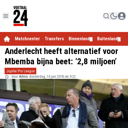
Matchcenter
Transfers
Binnenland
Buitenland
E
▼
▼
Anderlecht heeft alternatief voor
Mbemba bijna beet: ‘2,8 miljoen’
Jupiler Pro League
door
Admin
donderdag, 14 juni 2018 om 9:22