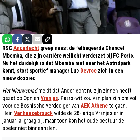
RSC
Anderlecht
greep naast de felbegeerde Chancel
Mbemba, die zijn carrière wellicht verderzet bij FC Porto.
Nu het duidelijk is dat Mbemba niet naar het Astridpark
komt, stort sportief manager Luc
Devroe
zich in een
nieuw dossier.
Het Nieuwsblad
meldt dat Anderlecht nu zijn zinnen heeft
gezet op Ognjen
Vranjes
. Paars-wit zou van plan zijn om vol
voor de Bosnische verdediger van
AEK Athene
te gaan.
Hein
Vanhaezebrouck
wilde de 28-jarige Vranjes er in
januari al graag bij, maar toen kon het oude bestuur de
speler niet binnenhalen.