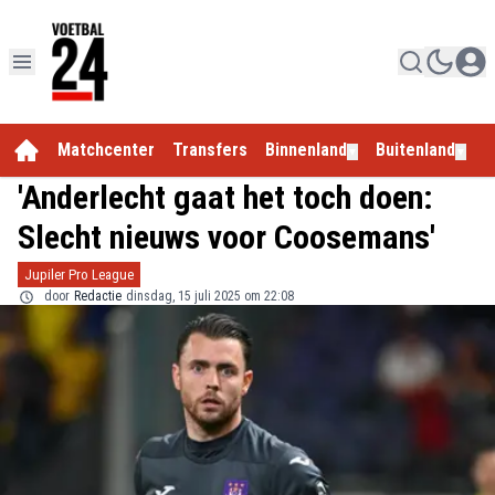
Matchcenter
Transfers
Binnenland
Buitenland
E
▼
▼
'Anderlecht gaat het toch doen:
Slecht nieuws voor Coosemans'
Jupiler Pro League
door
Redactie
dinsdag, 15 juli 2025 om 22:08