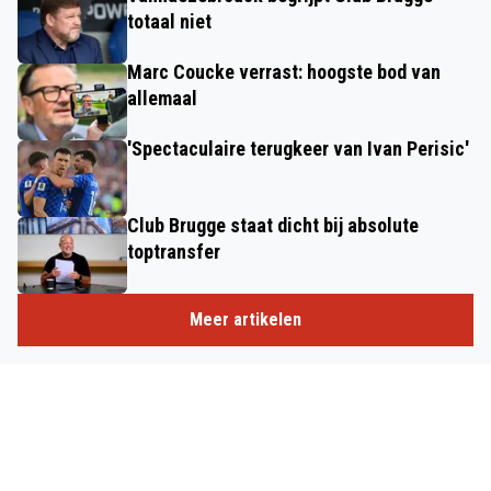
totaal niet
Marc Coucke verrast: hoogste bod van
allemaal
'Spectaculaire terugkeer van Ivan Perisic'
Club Brugge staat dicht bij absolute
toptransfer
Meer artikelen