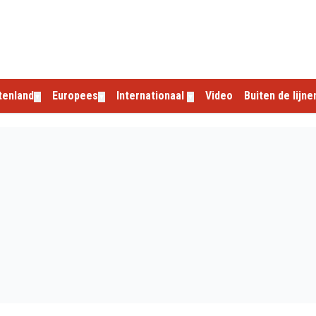
tenland
Europees
Internationaal
Video
Buiten de lijne
▼
▼
▼