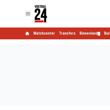
Matchcenter
Transfers
Binnenland
Bui
▼