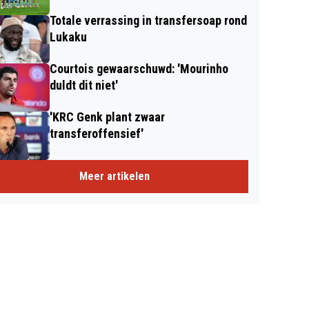
Totale verrassing in transfersoap rond
Lukaku
Courtois gewaarschuwd: 'Mourinho
duldt dit niet'
'KRC Genk plant zwaar
transferoffensief'
Meer artikelen