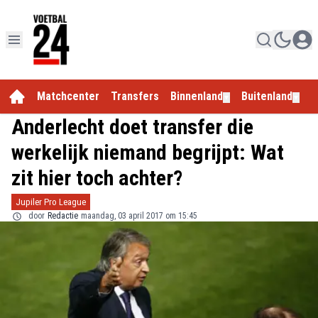
Matchcenter
Transfers
Binnenland
Buitenland
E
▼
▼
Anderlecht doet transfer die
werkelijk niemand begrijpt: Wat
zit hier toch achter?
Jupiler Pro League
door
Redactie
maandag, 03 april 2017 om 15:45