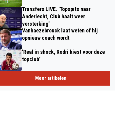
Transfers LIVE. 'Topspits naar
Anderlecht, Club haalt weer
versterking'
Vanhaezebrouck laat weten of hij
opnieuw coach wordt
'Real in shock, Rodri kiest voor deze
topclub'
Meer artikelen