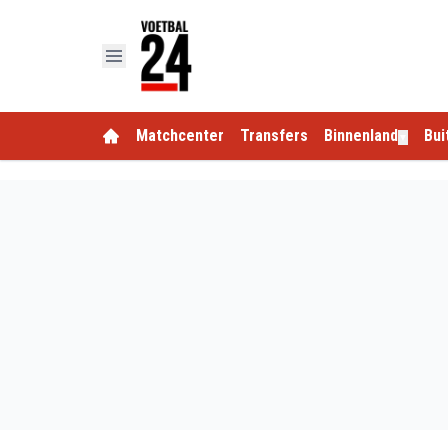
Matchcenter
Transfers
Binnenland
Bui
▼