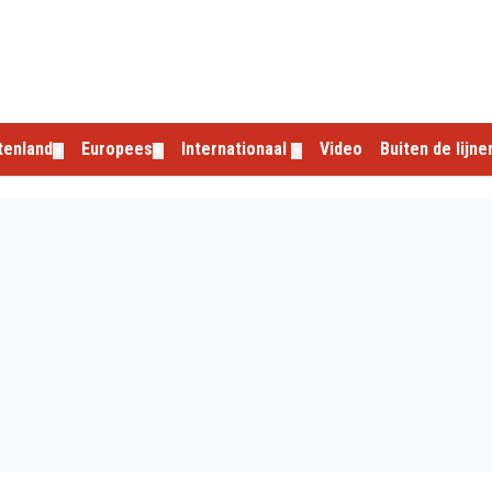
tenland
Europees
Internationaal
Video
Buiten de lijne
▼
▼
▼