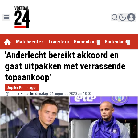
Matchcenter
Transfers
Binnenland
Buitenland
E
▼
▼
'Anderlecht bereikt akkoord en
gaat uitpakken met verrassende
topaankoop'
Jupiler Pro League
door
Redactie
dinsdag, 04 augustus 2020 om 10:00