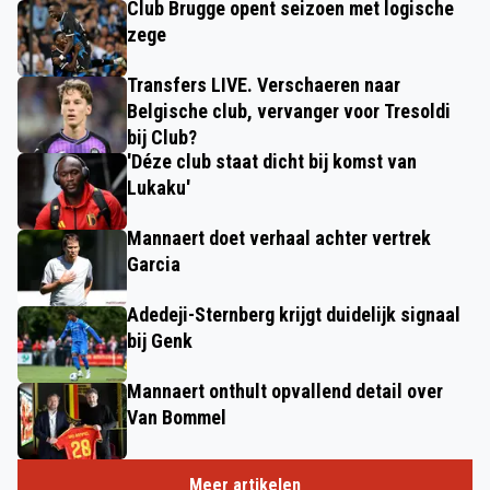
Club Brugge opent seizoen met logische
zege
Transfers LIVE. Verschaeren naar
Belgische club, vervanger voor Tresoldi
bij Club?
'Déze club staat dicht bij komst van
Lukaku'
Mannaert doet verhaal achter vertrek
Garcia
Adedeji-Sternberg krijgt duidelijk signaal
bij Genk
Mannaert onthult opvallend detail over
Van Bommel
Meer artikelen