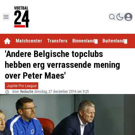
Matchcenter
Transfers
Binnenland
Buitenland
E
▼
▼
'Andere Belgische topclubs
hebben erg verrassende mening
over Peter Maes'
Jupiler Pro League
door
Redactie
dinsdag, 27 december 2016 om 9:25