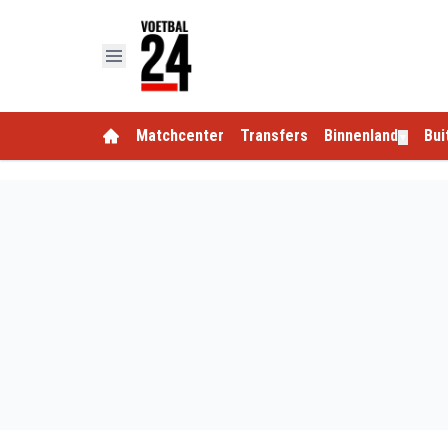
Matchcenter
Transfers
Binnenland
Bui
▼