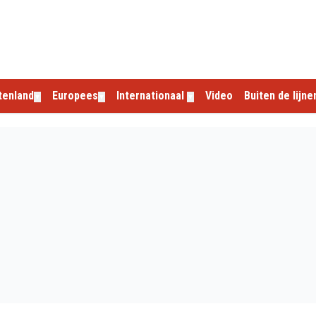
tenland
Europees
Internationaal
Video
Buiten de lijne
▼
▼
▼