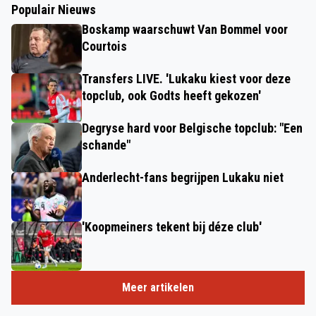
Populair Nieuws
Boskamp waarschuwt Van Bommel voor
Courtois
Transfers LIVE. 'Lukaku kiest voor deze
topclub, ook Godts heeft gekozen'
Degryse hard voor Belgische topclub: "Een
schande"
Anderlecht-fans begrijpen Lukaku niet
'Koopmeiners tekent bij déze club'
Meer artikelen