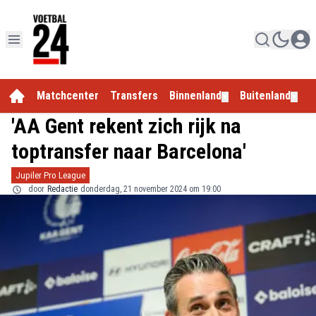
Matchcenter
Transfers
Binnenland
Buitenland
E
▼
▼
'AA Gent rekent zich rijk na
toptransfer naar Barcelona'
Jupiler Pro League
door
Redactie
donderdag, 21 november 2024 om 19:00