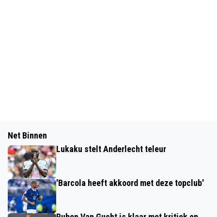
Net Binnen
Lukaku stelt Anderlecht teleur
'Barcola heeft akkoord met deze topclub'
Ruben Van Gucht is klaar met kritiek op