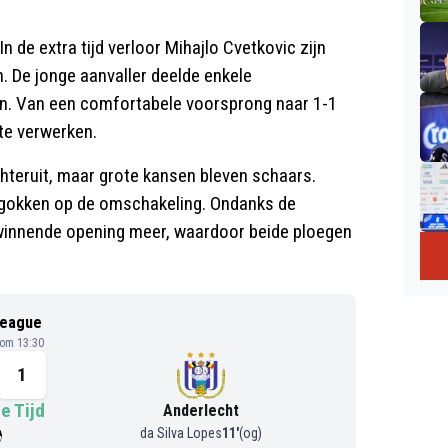
 de extra tijd verloor Mihajlo Cvetkovic zijn
. De jonge aanvaller deelde enkele
n. Van een comfortabele voorsprong naar 1-1
 te verwerken.
hteruit, maar grote kansen bleven schaars.
n gokken op de omschakeling. Ondanks de
winnende opening meer, waardoor beide ploegen
League
 om 13:30
1
e Tijd
Anderlecht
da Silva Lopes
11
'
(og)