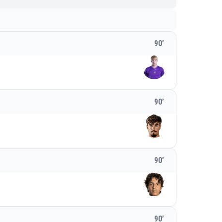
90
’
90
’
90
’
90
’