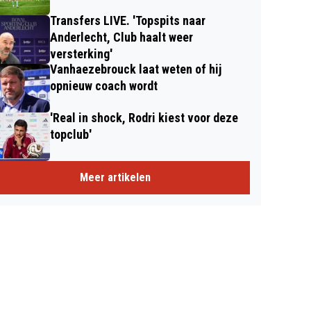
Transfers LIVE. 'Topspits naar
Anderlecht, Club haalt weer
versterking'
Vanhaezebrouck laat weten of hij
opnieuw coach wordt
'Real in shock, Rodri kiest voor deze
topclub'
Meer artikelen