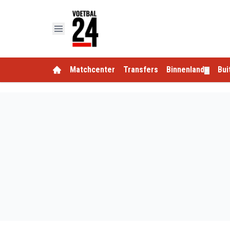
Matchcenter
Transfers
Binnenland
Bui
▼