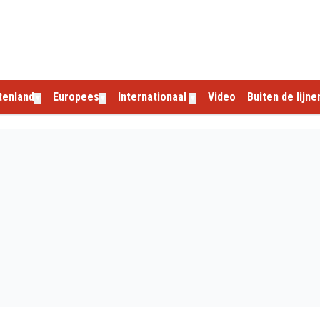
tenland
Europees
Internationaal
Video
Buiten de lijne
▼
▼
▼