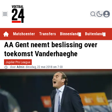
Matchcenter
Transfers
Binnenland
Buitenland
E
▼
▼
AA Gent neemt beslissing over
toekomst Vanderhaeghe
Jupiler Pro League
door
Admin
dinsdag, 22 mei 2018 om 7:03