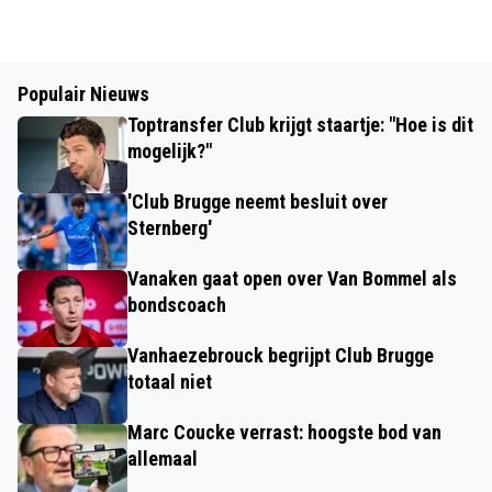
Populair Nieuws
Toptransfer Club krijgt staartje: "Hoe is dit
mogelijk?"
'Club Brugge neemt besluit over
Sternberg'
Vanaken gaat open over Van Bommel als
bondscoach
Vanhaezebrouck begrijpt Club Brugge
totaal niet
Marc Coucke verrast: hoogste bod van
allemaal