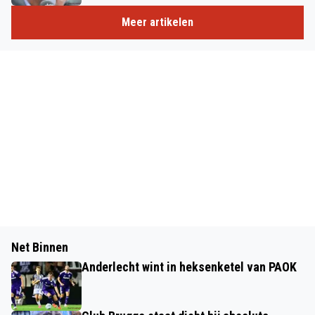
Meer artikelen
Net Binnen
Anderlecht wint in heksenketel van PAOK