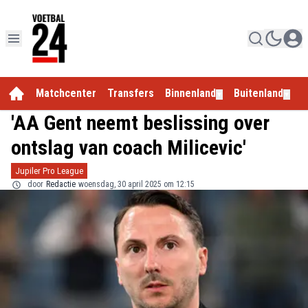
Matchcenter
Transfers
Binnenland
Buitenland
E
▼
▼
'AA Gent neemt beslissing over
ontslag van coach Milicevic'
Jupiler Pro League
door
Redactie
woensdag, 30 april 2025 om 12:15