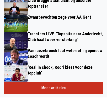
Club Brugge staat dicht bij absolute
toptransfer
Zwaarbevochten zege voor AA Gent
Transfers LIVE. 'Topspits naar Anderlecht,
Club haalt weer versterking'
Vanhaezebrouck laat weten of hij opnieuw
coach wordt
'Real in shock, Rodri kiest voor deze
topclub'
Meer artikelen