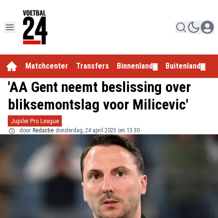
Matchcenter
Transfers
Binnenland
Buitenland
E
▼
▼
'AA Gent neemt beslissing over
bliksemontslag voor Milicevic'
Jupiler Pro League
door
Redactie
donderdag, 24 april 2025 om 13:30