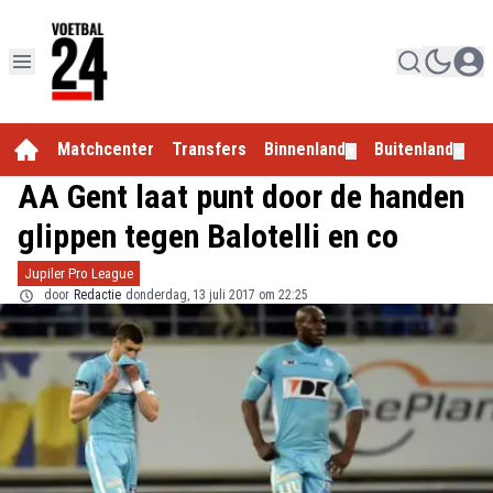
Matchcenter
Transfers
Binnenland
Buitenland
E
▼
▼
AA Gent laat punt door de handen
glippen tegen Balotelli en co
Jupiler Pro League
door
Redactie
donderdag, 13 juli 2017 om 22:25