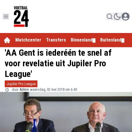
Matchcenter
Transfers
Binnenland
Buitenland
E
▼
▼
'AA Gent is iederéén te snel af
voor revelatie uit Jupiler Pro
League'
Jupiler Pro League
door
Admin
woensdag, 02 mei 2018 om 6:40