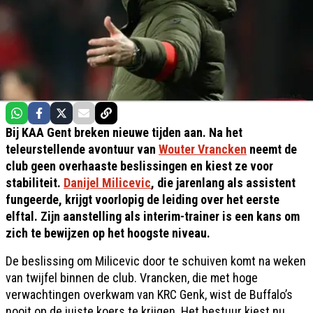
Bij KAA Gent breken nieuwe tijden aan. Na het
teleurstellende avontuur van
Wouter Vrancken
neemt de
club geen overhaaste beslissingen en kiest ze voor
stabiliteit.
Danijel Milicevic
, die jarenlang als assistent
fungeerde, krijgt voorlopig de leiding over het eerste
elftal. Zijn aanstelling als interim-trainer is een kans om
zich te bewijzen op het hoogste niveau.
De beslissing om Milicevic door te schuiven komt na weken
van twijfel binnen de club. Vrancken, die met hoge
verwachtingen overkwam van KRC Genk, wist de Buffalo’s
nooit op de juiste koers te krijgen. Het bestuur kiest nu