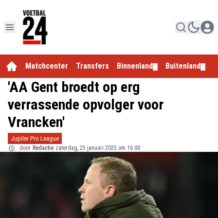
Matchcenter
Transfers
Binnenland
Buitenland
E
▼
▼
'AA Gent broedt op erg
verrassende opvolger voor
Vrancken'
Jupiler Pro League
door
Redactie
zaterdag, 25 januari 2025 om 16:00