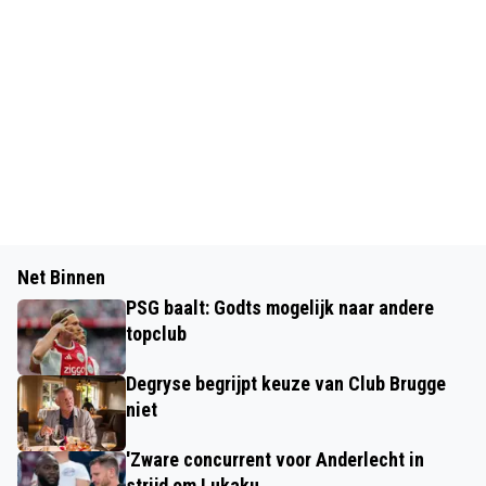
Net Binnen
PSG baalt: Godts mogelijk naar andere
topclub
Degryse begrijpt keuze van Club Brugge
niet
'Zware concurrent voor Anderlecht in
strijd om Lukaku