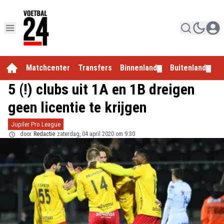
Matchcenter
Transfers
Binnenland
Buitenland
E
▼
▼
5 (!) clubs uit 1A en 1B dreigen
geen licentie te krijgen
Jupiler Pro League
door
Redactie
zaterdag, 04 april 2020 om 9:30