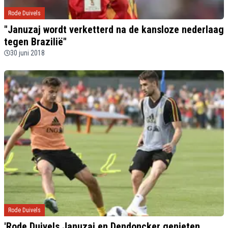
Rode Duivels
"Januzaj wordt verketterd na de kansloze nederlaag
tegen Brazilië"
30 juni 2018
Rode Duivels
'Rode Duivels Januzaj en Dendoncker genieten