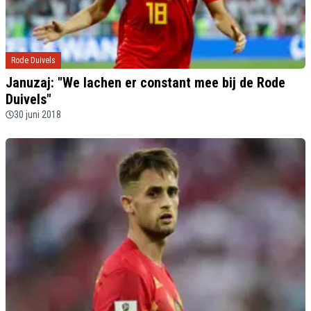
Rode Duivels
Januzaj: "We lachen er constant mee bij de Rode
Duivels"
30 juni 2018