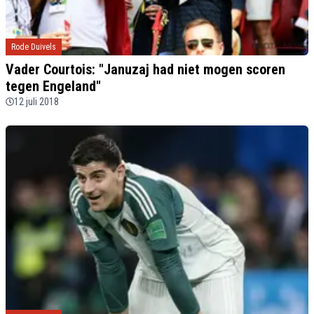
Rode Duivels
Vader Courtois: "Januzaj had niet mogen scoren
tegen Engeland"
12 juli 2018