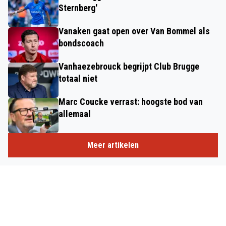
Sternberg'
Vanaken gaat open over Van Bommel als
bondscoach
Vanhaezebrouck begrijpt Club Brugge
totaal niet
Marc Coucke verrast: hoogste bod van
allemaal
Meer artikelen