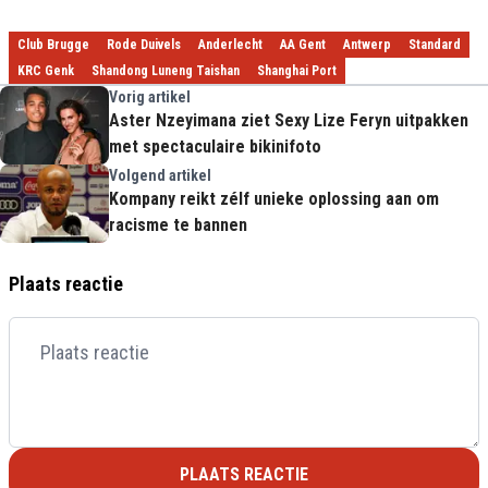
Club Brugge
Rode Duivels
Anderlecht
AA Gent
Antwerp
Standard
KRC Genk
Shandong Luneng Taishan
Shanghai Port
Vorig artikel
Aster Nzeyimana ziet Sexy Lize Feryn uitpakken
met spectaculaire bikinifoto
Volgend artikel
Kompany reikt zélf unieke oplossing aan om
racisme te bannen
Plaats reactie
PLAATS REACTIE