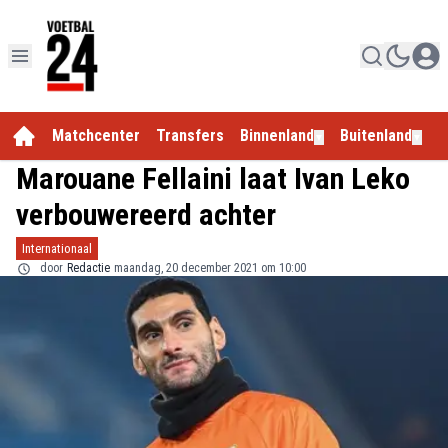
Matchcenter
Transfers
Binnenland
Buitenland
E
▼
▼
Marouane Fellaini laat Ivan Leko
verbouwereerd achter
Internationaal
door
Redactie
maandag, 20 december 2021 om 10:00