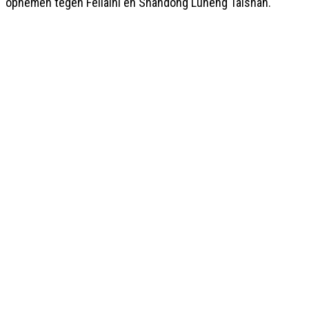
opnemen tegen Fellaini en Shandong Luneng Taishan.