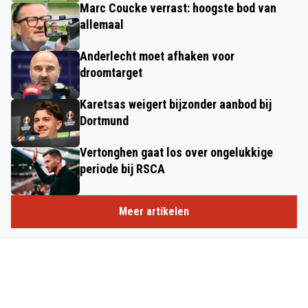
Marc Coucke verrast: hoogste bod van
allemaal
Anderlecht moet afhaken voor
droomtarget
Karetsas weigert bijzonder aanbod bij
Dortmund
Vertonghen gaat los over ongelukkige
periode bij RSCA
Meer artikelen