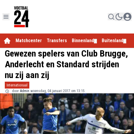
Matchcenter
Transfers
Binnenland
Buitenland
E
▼
▼
Gewezen spelers van Club Brugge,
Anderlecht en Standard strijden
nu zij aan zij
Internationaal
door
Admin
woensdag, 04 januari 2017 om 13:15