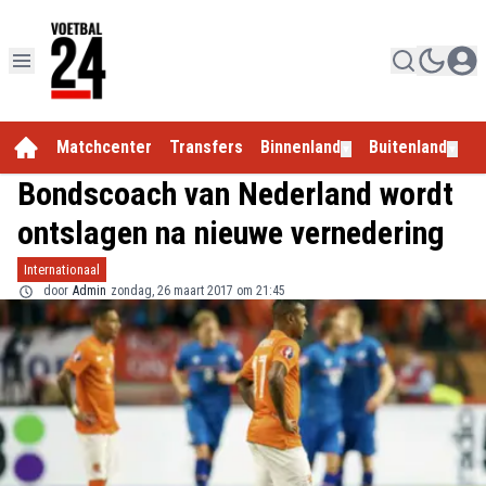
Matchcenter
Transfers
Binnenland
Buitenland
E
▼
▼
Bondscoach van Nederland wordt
ontslagen na nieuwe vernedering
Internationaal
door
Admin
zondag, 26 maart 2017 om 21:45