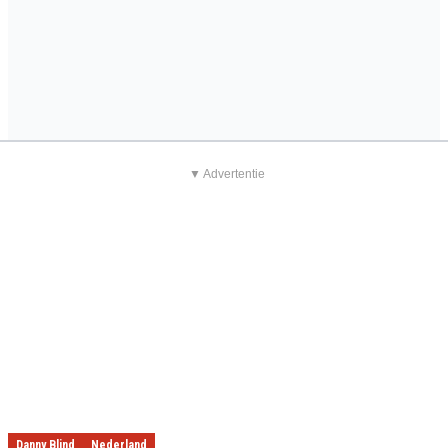
▼ Advertentie
Danny Blind
Nederland