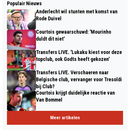
Populair Nieuws
Anderlecht wil stunten met komst van
Rode Duivel
Courtois gewaarschuwd: 'Mourinho
duldt dit niet'
Transfers LIVE. 'Lukaku kiest voor deze
topclub, ook Godts heeft gekozen'
Transfers LIVE. Verschaeren naar
Belgische club, vervanger voor Tresoldi
bij Club?
Courtois krijgt duidelijke reactie van
Van Bommel
Meer artikelen