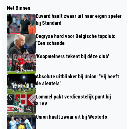
Net Binnen
Euvard haalt zwaar uit naar eigen speler
bij Standard
Degryse hard voor Belgische topclub:
"Een schande"
'Koopmeiners tekent bij déze club'
Absolute uitblinker bij Union: "Hij heeft
de sleutels"
Lommel pakt verdienstelijk punt bij
STVV
Union haalt zwaar uit bij Westerlo