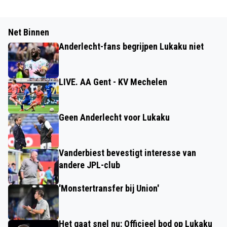
Net Binnen
Anderlecht-fans begrijpen Lukaku niet
LIVE. AA Gent - KV Mechelen
Geen Anderlecht voor Lukaku
Vanderbiest bevestigt interesse van
andere JPL-club
'Monstertransfer bij Union'
Het gaat snel nu: Officieel bod op Lukaku