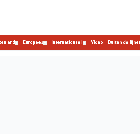
tenland
Europees
Internationaal
Video
Buiten de lijne
▼
▼
▼