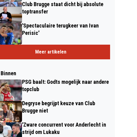
Club Brugge staat dicht bij absolute
toptransfer
'Spectaculaire terugkeer van Ivan
Perisic'
Meer artikelen
 Binnen
PSG baalt: Godts mogelijk naar andere
topclub
Degryse begrijpt keuze van Club
Brugge niet
'Zware concurrent voor Anderlecht in
strijd om Lukaku