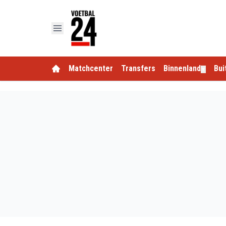
Matchcenter
Transfers
Binnenland
Bui
▼