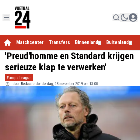
Matchcenter
Transfers
Binnenland
Buitenland
E
▼
▼
'Preud'homme en Standard krijgen
serieuze klap te verwerken'
Europa League
door
Redactie
donderdag, 28 november 2019 om 13:00